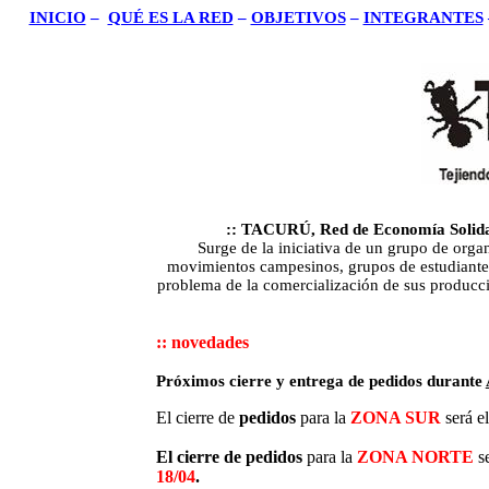
INICIO
–
QUÉ ES LA RED
–
OBJETIVOS
–
INTEGRANTES
:: TACURÚ, Red de Economía Solidari
Surge de la iniciativa de un grupo de orga
movimientos campesinos, grupos de estudiantes 
problema de la comercialización de sus producc
:: novedades
Próximos cierre y entrega de pedidos durante
El cierre de
pedidos
para la
ZONA SUR
será e
El cierre de
pedidos
para la
ZONA NORTE
s
18/04
.