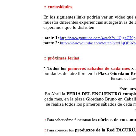
:: curiosidades
En los siguientes links podrán ver un video que 
muestra diferentes experiencias autogestivas d
esperamos que lo disfruten:
parte 1
:
http://www.youtube.
com/watch?
v=lGjgeC79
parte 2:
http://www.youtube.
com/watch?
v=tU-jQB9Z
:: próximas ferias
* Todos los
primeros sábados de cada mes
x 
bondades del aire libre en
la
Plaza Giordano
Br
En caso de lluvi
Este mes 
En Abril la
FERIA DEL ENCUENTRO cumple
cada mes, en la plaza Giordano Bruno en Caballi
se realiza todos los primeros sábados de cada me
::
núcleos de consum
Para saber cómo funcionan los
::
productos de
la Red TACURÚ
Para conocer los